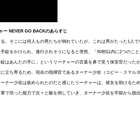
・リーチャー NEVER GO BACKのあらすじ
る。そこには何人もの男たちが倒れていたが、これは男がたった1人で
手錠をかけられ、連行されそうになると突然、「90秒以内に2つのこと
手錠はあんたの手に」というリーチャーの言葉を鼻で笑う保安官だった
軍に立ち寄るため、現在の指揮官であるターナー少佐（コビー・スマル
ターナー少佐は嵌められたのだと感じたリーチャーは、彼女を助けるた
は軍で培った能力で次々と敵を倒していき、ターナー少佐を牢獄から脱
。