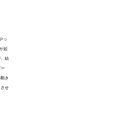
やっ
が起
が、結
ダー
め動き
出させ