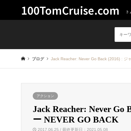
100TomCruise.com
ト
ブログ
Jack Reacher: Never Go Back (201
アクション
Jack Reacher: Never
ー NEVER GO BACK
2017.06.25 / 最終更新日：2021.05.08