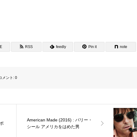
NE
RSS
feedly
Pin it
note
コメント:
0
American Made (2016) : バリー・
ンポ
シール アメリカをはめた男