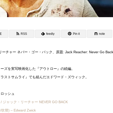
NE
RSS
feedly
Pin it
note
ー ネバー・ゴー・バック、原題: Jack Reacher: Never Go Bac
リーズを実写映画化した『アウトロー』の続編。
『ラストサムライ』でも組んだエドワード・ズウィック。
ラロッシュ
 (2016) / ジャック・リーチャー NEVER GO BACK
替) – Edward Zwick